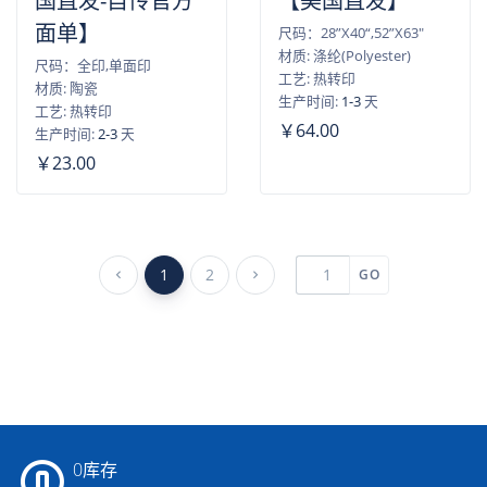
国直发-自传官方
【美国直发】
面单】
尺码：28”X40“,52”X63"
材质: 涤纶(Polyester)
尺码：全印,单面印
工艺: 热转印
材质: 陶瓷
生产时间:
1-3
天
工艺: 热转印
￥64.00
生产时间:
2-3
天
￥23.00
1
2
GO
0库存