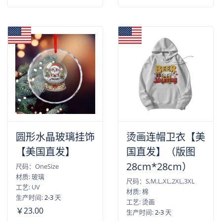
圆形水晶玻璃挂饰
烫画连帽卫衣【美
【美国直发】
国直发】（版图
28cm*28cm）
尺码：OneSize
材质: 玻璃
尺码：S,M,L,XL,2XL,3XL
工艺: UV
材质: 棉
生产时间:
2-3
天
工艺: 烫画
￥23.00
生产时间:
2-3
天