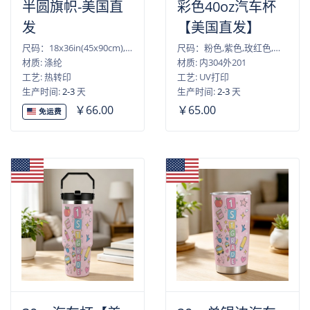
半圆旗帜-美国直
彩色40oz汽车杯
发
【美国直发】
尺码：18x36in(45x90cm),36x72in(90x180cm)
尺码：粉色,紫色,玫红色,浅蓝色,薄荷绿,黑色
材质: 涤纶
材质: 内304外201
工艺: 热转印
工艺: UV打印
生产时间:
2-3
天
生产时间:
2-3
天
￥66.00
￥65.00
免运费