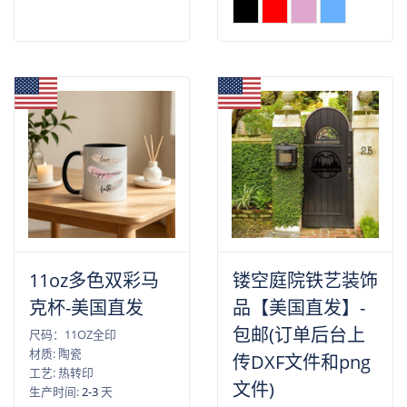
11oz多色双彩马
镂空庭院铁艺装饰
克杯-美国直发
品【美国直发】-
包邮(订单后台上
尺码：11OZ全印
材质: 陶瓷
传DXF文件和png
工艺: 热转印
文件)
生产时间:
2-3
天