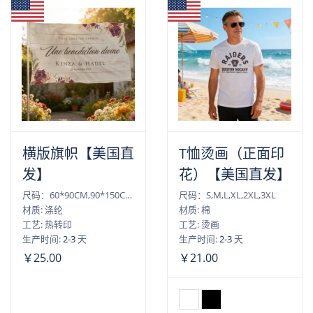
横版旗帜【美国直
T恤烫画（正面印
发】
花）【美国直发】
尺码：60*90CM,90*150CM,120*180CM,150*240CM
尺码：S,M,L,XL,2XL,3XL
材质: 涤纶
材质: 棉
工艺: 热转印
工艺: 烫画
生产时间:
2-3
天
生产时间:
2-3
天
￥25.00
￥21.00