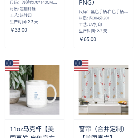
PNG）
尺码：沙滩巾70*140CM,沙滩巾75*150CM,沙滩巾80*160CM
材质: 超细纤维
尺码：黑色手柄,白色手柄,粉色手柄,紫色手柄,玫红色手柄,浅蓝色手柄,薄荷绿手柄
工艺: 热转印
材质: 内304外201
生产时间:
2-3
天
工艺: UV打印
￥33.00
生产时间:
2-3
天
￥65.00
11oz马克杯【美
窗帘（合并定制）