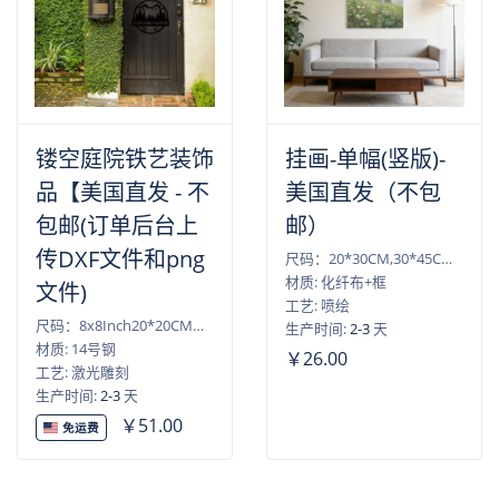
镂空庭院铁艺装饰
挂画-单幅(竖版)-
品【美国直发 - 不
美国直发（不包
包邮(订单后台上
邮）
传DXF文件和png
尺码：20*30CM,30*45CM,40*50CM,40*60CM,45*60CM,50*75CM,60*90CM
材质: 化纤布+框
文件)
工艺: 喷绘
尺码：8x8Inch20*20CM）,10x10Inch（25*25CM）,12x12Inch（30*30CM）,14x14Inch（35*35CM）,16x16Inch（40*40CM）,18x18Inch（45*45CM）,20x20Inch（50*50CM）,22x22Inch（55*55CM）,24x24Inch（60*60CM）,26x26Inch（65*65CM）,28x28Inch（70*70CM）
生产时间:
2-3
天
材质: 14号钢
￥26.00
工艺: 激光雕刻
生产时间:
2-3
天
￥51.00
免运费