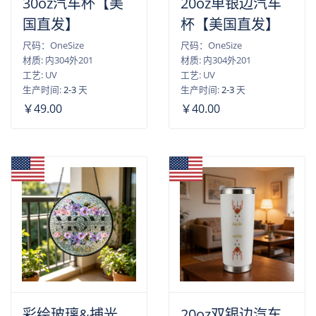
30oz汽车杯【美
20oz单银边汽车
国直发】
杯【美国直发】
尺码：OneSize
尺码：OneSize
材质: 内304外201
材质: 内304外201
工艺: UV
工艺: UV
生产时间:
2-3
天
生产时间:
2-3
天
￥49.00
￥40.00
彩绘玻璃&捕光
20oz双银边汽车