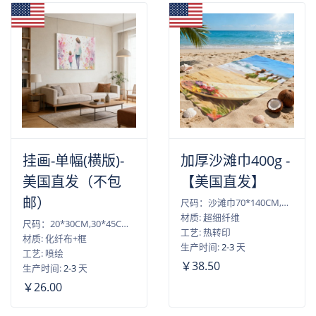
挂画-单幅(横版)-
加厚沙滩巾400g -
美国直发（不包
【美国直发】
邮）
尺码：沙滩巾70*140CM,沙滩巾80*160CM
材质: 超细纤维
尺码：20*30CM,30*45CM,40*50CM,40*60CM,45*60CM,50*75CM,60*90CM
工艺: 热转印
材质: 化纤布+框
生产时间:
2-3
天
工艺: 喷绘
￥38.50
生产时间:
2-3
天
￥26.00