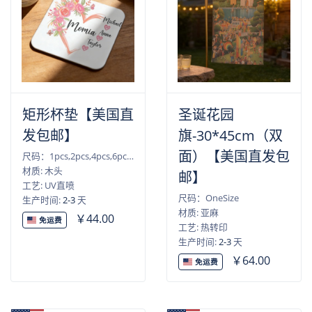
矩形杯垫【美国直
圣诞花园
发包邮】
旗-30*45cm（双
面）【美国直发包
尺码：1pcs,2pcs,4pcs,6pcs,10pcs
材质: 木头
邮】
工艺: UV直喷
尺码：OneSize
生产时间:
2-3
天
材质: 亚麻
￥44.00
免运费
工艺: 热转印
生产时间:
2-3
天
￥64.00
免运费