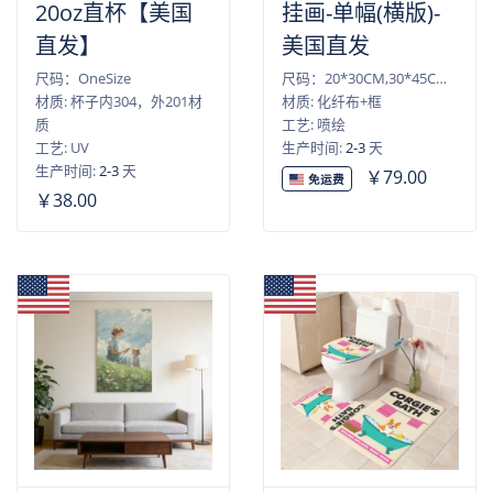
20oz直杯【美国
挂画-单幅(横版)-
直发】
美国直发
尺码：OneSize
尺码：20*30CM,30*45CM,40*50CM,40*60CM,45*60CM,50*75CM,60*90CM
材质: 杯子内304，外201材
材质: 化纤布+框
质
工艺: 喷绘
工艺: UV
生产时间:
2-3
天
生产时间:
2-3
天
￥79.00
免运费
￥38.00