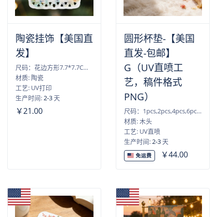
陶瓷挂饰【美国直
圆形杯垫-【美国
发】
直发-包邮】
G（UV直喷工
尺码：花边方形7.7*7.7CM,花边圆形8*8CM,心形7.6*6.5CM,圆形7.3*7.3CM
材质: 陶瓷
艺，稿件格式
工艺: UV打印
PNG）
生产时间:
2-3
天
￥21.00
尺码：1pcs,2pcs,4pcs,6pcs,10pcs
材质: 木头
工艺: UV直喷
生产时间:
2-3
天
￥44.00
免运费