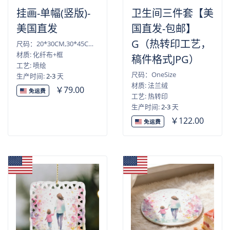
挂画-单幅(竖版)-
卫生间三件套【美
美国直发
国直发-包邮】
G（热转印工艺，
尺码：20*30CM,30*45CM,40*50CM,40*60CM,45*60CM,50*75CM,60*90CM
材质: 化纤布+框
稿件格式JPG）
工艺: 喷绘
尺码：OneSize
生产时间:
2-3
天
材质: 法兰绒
￥79.00
免运费
工艺: 热转印
生产时间:
2-3
天
￥122.00
免运费