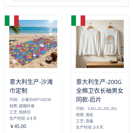
意大利生产-沙滩
意大利生产-200G
巾定制
全棉卫衣长袖男女
同款-后片
尺码：沙滩巾60*145CM
材质: 超细纤维
尺码：S,M,L,XL,2XL,3XL
工艺: 热转印
材质: 涤纶
生产时间:
2-3
天
工艺: 烫画
￥45.00
生产时间:
2-3
天