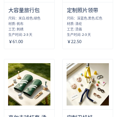
大容量旅行包
定制照片领带
尺码：米白,棕色,绿色
尺码：深蓝色,黑色,红色
材质: 帆布
材质: 涤纶
工艺: 刺绣
工艺: 烫画
生产时间:
2-3
天
生产时间:
2-3
天
￥61.00
￥22.50