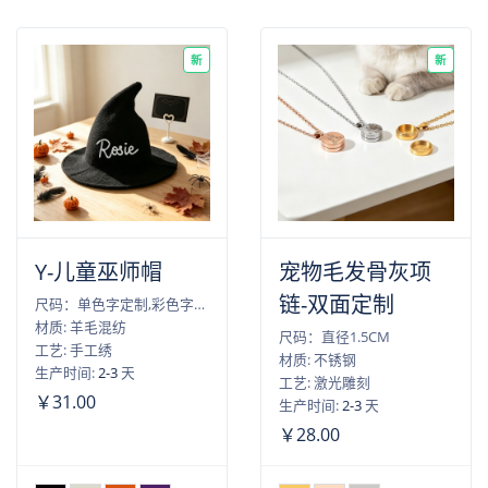
新
新
Y-儿童巫师帽
宠物毛发骨灰项
链-双面定制
尺码：单色字定制,彩色字定制
材质: 羊毛混纺
尺码：直径1.5CM
工艺: 手工绣
材质: 不锈钢
生产时间:
2-3
天
工艺: 激光雕刻
￥31.00
生产时间:
2-3
天
￥28.00