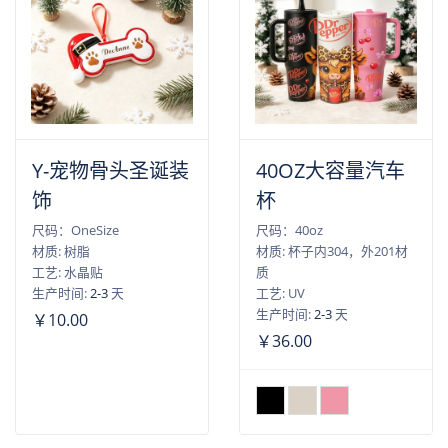
Y-宠物骨头圣诞装
40OZ大容量汽车
饰
杯
尺码：OneSize
尺码：40oz
材质: 树脂
材质: 杯子内304，外201材
工艺: 水晶贴
质
生产时间:
2-3
天
工艺: UV
生产时间:
2-3
天
￥10.00
￥36.00