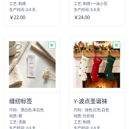
工艺: 刺绣
工艺: 刺绣+一朵小花
生产时间:
2-3
天
生产时间:
2-3
天
￥22.00
￥24.00
新
新
缝纫标签
Y-波点圣诞袜
尺码：漂白色,本白色
尺码：绿色,红色,白色
材质: 棉
材质: 针织线
工艺: 烫画
工艺: 刺绣
生产时间:
2-3
天
生产时间:
2-3
天