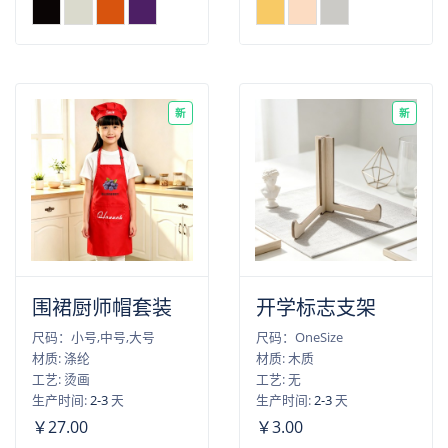
新
新
围裙厨师帽套装
开学标志支架
尺码：小号,中号,大号
尺码：OneSize
材质: 涤纶
材质: 木质
工艺: 烫画
工艺: 无
生产时间:
2-3
天
生产时间:
2-3
天
￥27.00
￥3.00