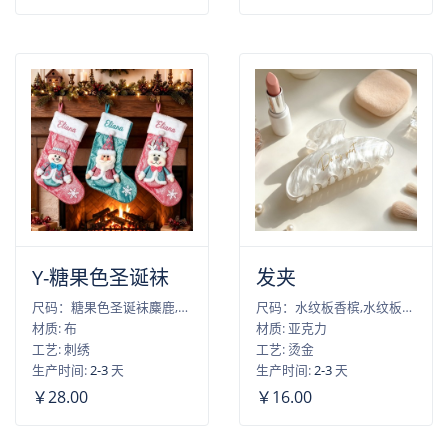
Y-糖果色圣诞袜
发夹
尺码：糖果色圣诞袜麋鹿,糖果色圣诞袜雪人,糖果色圣诞袜老人
尺码：水纹板香槟,水纹板青蓝,水纹板粉色,水纹板雾蓝,水纹板白色
材质: 布
材质: 亚克力
工艺: 刺绣
工艺: 烫金
生产时间:
2-3
天
生产时间:
2-3
天
￥28.00
￥16.00