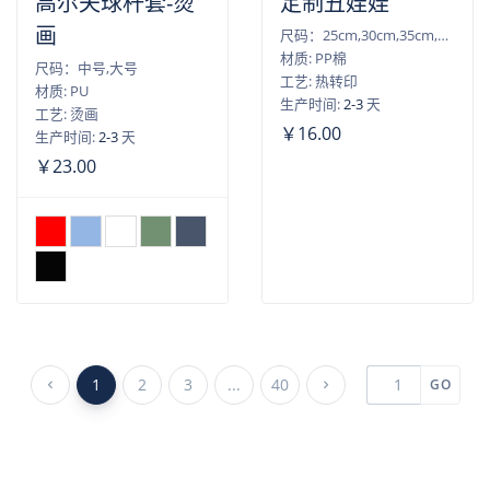
高尔夫球杆套-烫
定制丑娃娃
画
尺码：25cm,30cm,35cm,40cm,45cm,55cm
材质: PP棉
尺码：中号,大号
工艺: 热转印
材质: PU
生产时间:
2-3
天
工艺: 烫画
￥16.00
生产时间:
2-3
天
￥23.00
1
2
3
...
40
GO