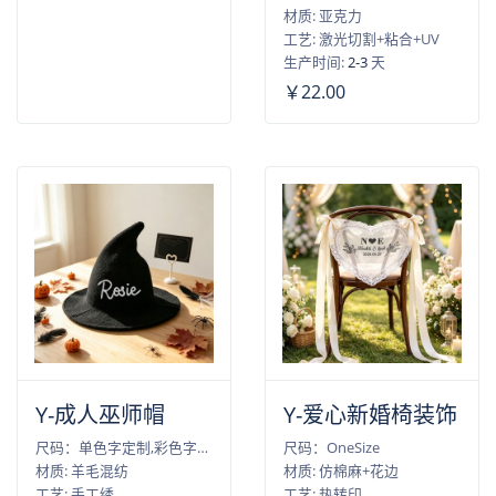
材质: 亚克力
工艺: 激光切割+粘合+UV
生产时间:
2-3
天
￥22.00
Y-成人巫师帽
Y-爱心新婚椅装饰
尺码：单色字定制,彩色字定制
尺码：OneSize
材质: 羊毛混纺
材质: 仿棉麻+花边
工艺: 手工绣
工艺: 热转印