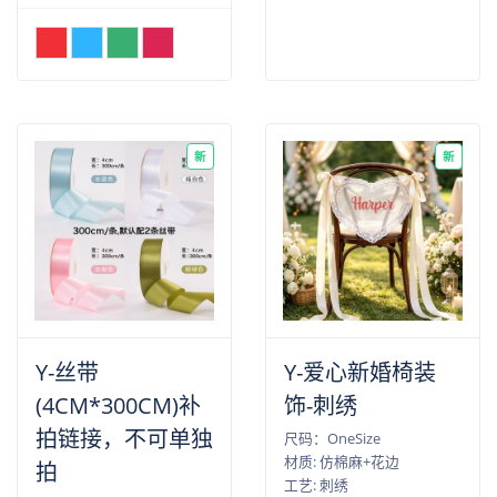
新
新
Y-丝带
Y-爱心新婚椅装
(4CM*300CM)补
饰-刺绣
拍链接，不可单独
尺码：OneSize
材质: 仿棉麻+花边
拍
工艺: 刺绣