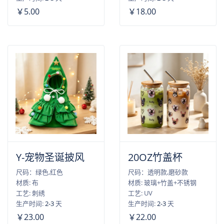
￥5.00
￥18.00
Y-宠物圣诞披风
20OZ竹盖杯
尺码：绿色,红色
尺码：透明款,磨砂款
材质: 布
材质: 玻璃+竹盖+不锈钢
工艺: 刺绣
工艺: UV
生产时间:
2-3
天
生产时间:
2-3
天
￥23.00
￥22.00