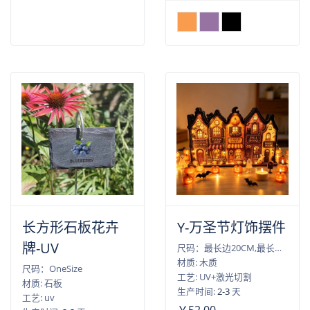
长方形石板花卉
Y-万圣节灯饰摆件
牌-UV
尺码：最长边20CM,最长边25CM,最长边30CM
材质: 木质
尺码：OneSize
工艺: UV+激光切割
材质: 石板
生产时间:
2-3
天
工艺: uv