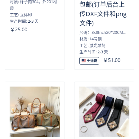
材质: 杯子内304，外201材
包邮(订单后台上
质
传DXF文件和png
工艺: 立体印
生产时间:
2-3
天
文件)
￥25.00
尺码：8x8Inch20*20CM）,10x10Inch（25*25CM）,12x12Inch（30*30CM）,14x14Inch（35*35CM）,16x16Inch（40*40CM）,18x18Inch（45*45CM）,20x20Inch（50*50CM）,22x22Inch（55*55CM）,24x24Inch（60*60CM）,26x26Inch（65*65CM）,28x28Inch（70*70CM）
材质: 14号钢
工艺: 激光雕刻
生产时间:
2-3
天
￥51.00
免运费