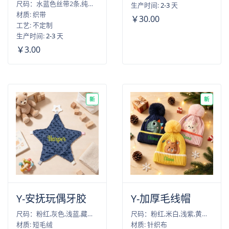
尺码：水蓝色丝带2条,纯白色丝带2条,水粉色丝带2条,柳绿色丝带2条
生产时间:
2-3
天
材质: 织带
￥30.00
工艺: 不定制
生产时间:
2-3
天
￥3.00
新
新
Y-安抚玩偶牙胶
Y-加厚毛线帽
尺码：粉红,灰色,浅蓝,藏青色,绿色
尺码：粉红,米白,浅紫,黄色,藏青色
材质: 短毛绒
材质: 针织布