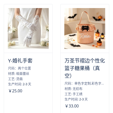
Y-婚礼手套
万圣节褶边个性化
篮子糖果桶（真
尺码：两个位置
材质: 缎面蕾丝
空）
工艺: 烫画
尺码：单色字定制,彩色字定制
生产时间:
2-3
天
材质: 无纺布
￥25.00
工艺: 手工绣
生产时间:
2-3
天
￥33.00