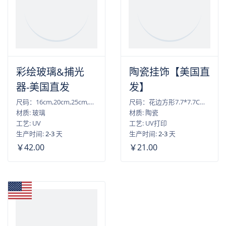
彩绘玻璃&捕光
陶瓷挂饰【美国直
器-美国直发
发】
尺码：16cm,20cm,25cm,30cm
尺码：花边方形7.7*7.7CM,花边圆形8*8CM,心形7.6*6.5CM,圆形7.3*7.3CM
材质: 玻璃
材质: 陶瓷
工艺: UV
工艺: UV打印
生产时间:
2-3
天
生产时间:
2-3
天
￥42.00
￥21.00