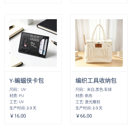
Y-蝙蝠侠卡包
编织工具收纳包
尺码：UV
尺码：米白,黑色,军绿
材质: PU
材质: 帆布
工艺: UV
工艺: 激光雕刻
生产时间:
2-3
天
生产时间:
2-3
天
￥16.00
￥66.00