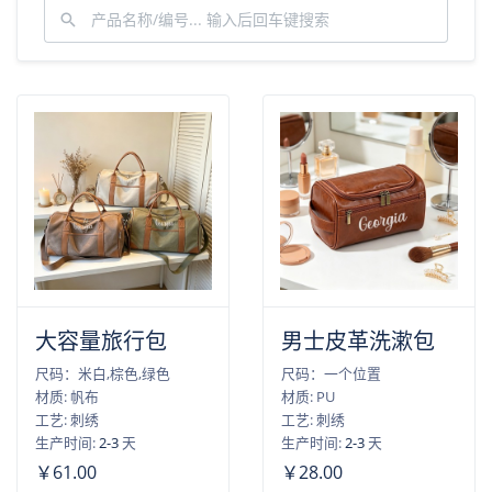
大容量旅行包
男士皮革洗漱包
尺码：米白,棕色,绿色
尺码：一个位置
材质: 帆布
材质: PU
工艺: 刺绣
工艺: 刺绣
生产时间:
2-3
天
生产时间:
2-3
天
￥61.00
￥28.00