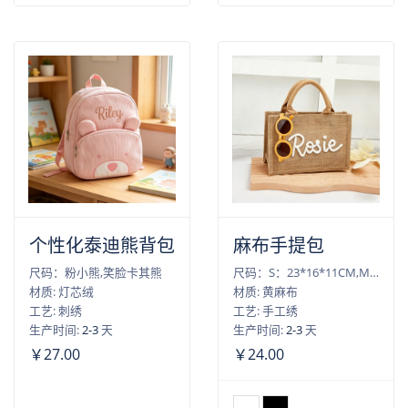
个性化泰迪熊背包
麻布手提包
尺码：粉小熊,笑脸卡其熊
尺码：S：23*16*11CM,M：25*25*18CM,L：32*22*13CM,XL：37*26*17CM
材质: 灯芯绒
材质: 黄麻布
工艺: 刺绣
工艺: 手工绣
生产时间:
2-3
天
生产时间:
2-3
天
￥27.00
￥24.00