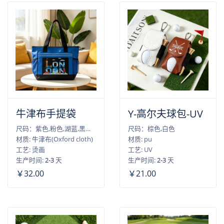
牛津布手提袋
Y-高尔夫球包-UV
尺码：紫色,粉色,湖蓝,黑色,红色,蓝色
尺码：棕色,白色
材质: 牛津布(Oxford cloth)
材质: pu
工艺: 烫画
工艺: UV
生产时间:
2-3
天
生产时间:
2-3
天
￥32.00
￥21.00