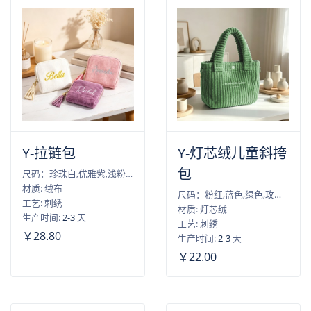
Y-拉链包
Y-灯芯绒儿童斜挎
包
尺码：珍珠白,优雅紫,浅粉色,牛油果绿,孔雀蓝
材质: 绒布
尺码：粉红,蓝色,绿色,玫红色,橙色
工艺: 刺绣
材质: 灯芯绒
生产时间:
2-3
天
工艺: 刺绣
￥28.80
生产时间:
2-3
天
￥22.00