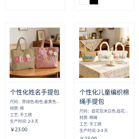
个性化姓名手提包
个性化儿童编织棉
绳手提包
尺码：草绿色,粉色,姜黄色,杏色
材质: 棉
尺码：妞花包米白色,妞花包米白彩毛球,妞花包卡其包
工艺: 手工绣
材质: 棉绳
生产时间:
2-3
天
工艺: 手工绣
￥23.00
生产时间:
2-3
天
￥23.00