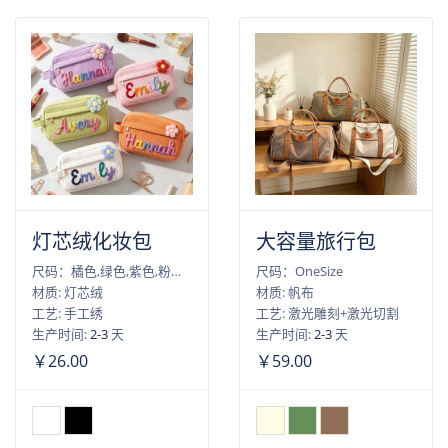
灯芯绒化妆包
大容量旅行包
尺码：橘色,绿色,紫色,粉色,白色
尺码：OneSize
材质: 灯芯绒
材质: 帆布
工艺: 手工绣
工艺: 激光雕刻+激光切割
生产时间:
2-3
天
生产时间:
2-3
天
￥26.00
￥59.00