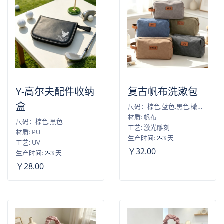
Y-高尔夫配件收纳
复古帆布洗漱包
盒
尺码：棕色,蓝色,黑色,橄榄绿,深灰色
材质: 帆布
尺码：棕色,黑色
工艺: 激光雕刻
材质: PU
生产时间:
2-3
天
工艺: UV
￥32.00
生产时间:
2-3
天
￥28.00