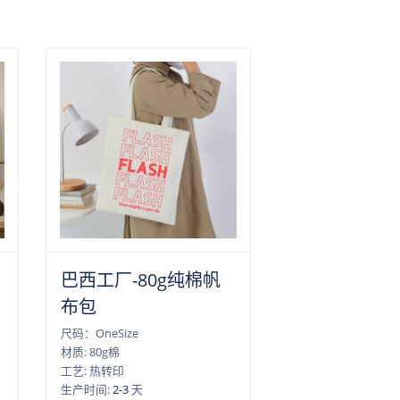
巴西工厂-80g纯棉帆
）
布包
尺码：OneSize
材质: 80g棉
工艺: 热转印
生产时间:
2-3
天