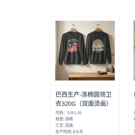
巴西生产-涤棉圆领卫
衣320G（双面烫画）
尺码：S,M,L,XL
材质: 涤棉
工艺: 烫画
生产时间:
2-3
天