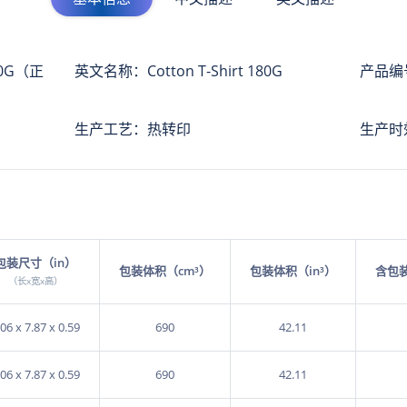
XL
170g
￥24.00
S
170g
￥24.00
0G（正
英文名称：Cotton T-Shirt 180G
产品编号
M
170g
￥24.00
生产工艺：热转印
生产时效
L
170g
￥24.00
XL
170g
￥24.00
S
170g
￥24.00
M
170g
￥24.00
L
170g
￥24.00
包装尺寸（in）
包装体积（cm³）
包装体积（in³）
含包
（长x宽x高）
XL
170g
￥24.00
.06 x 7.87 x 0.59
690
42.11
.06 x 7.87 x 0.59
690
42.11