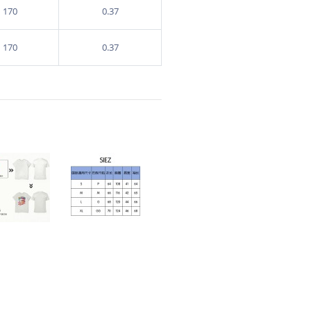
170
0.37
170
0.37