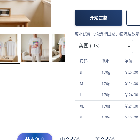
开始定制
成本试算（请选择国家，物流及数量
美国 (US)
尺码
毛重
单价
S
170g
￥24.00
M
170g
￥24.00
L
170g
￥24.00
XL
170g
￥24.00
S
170g
￥24.00
M
170g
￥24.00
基本信息
中文描述
英文描述
L
170g
￥24.00