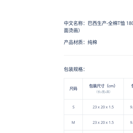
中文名称：巴西生产-全棉T恤 18
面烫画）
产品材质：纯棉
包装规格：
包装尺寸（cm）
尺码
（长x宽x高）
S
23 x 20 x 1.5
9
M
23 x 20 x 1.5
9