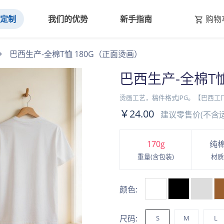
线定制
我们的优势
新手指南
购物
巴西生产-全棉T恤 180G（正面烫画）
巴西生产-全棉T恤
烫画工艺，稿件格式JPG。【巴西工
￥24.00
建议零售价(不含运
170
g
纯
重量(含包装)
材质
颜色:
尺码:
S
M
L