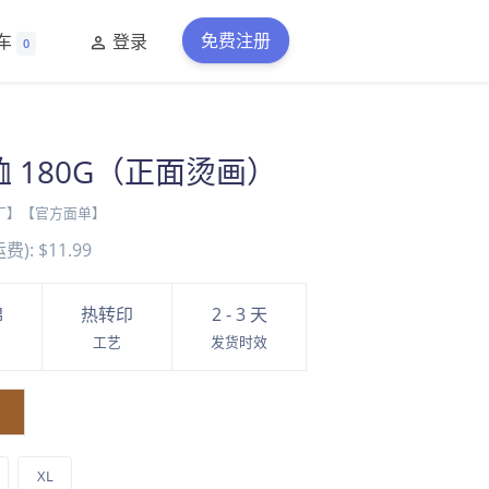
免费注册
车
登录
0
 180G（正面烫画）
厂】【官方面单】
费):
$11.99
棉
热转印
2 - 3 天
工艺
发货时效
XL