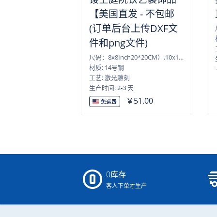
【美国直发 - 不包邮
(订单后台上传DXF文
件和png文件)
尺码：8x8Inch20*20CM）,10x10Inch（25*25CM）,12x12Inch（30*30CM）,14x14Inch（35*35CM）,16x16Inch（40*40CM）,18x18Inch（45*45CM）,20x20Inch（50*50CM）,22x22Inch（55*55CM）,24x24Inch（60*60CM）,26x26Inch（65*65CM）,28x28Inch（70*70CM）
材质: 14号钢
工艺: 激光雕刻
生产时间:
2-3
天
￥51.00
免运费
0库存
客人下单才生产