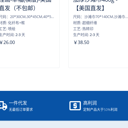
直发（不包邮）
【美国直发】
尺码：20*30CM,30*45CM,40*50CM,40*60CM,45*60CM,50*75CM,60*90CM
尺码：沙滩巾70*140CM,沙滩巾80*160CM
材质: 化纤布+框
材质: 超细纤维
工艺: 喷绘
工艺: 热转印
生产时间:
2-3
天
生产时间:
2-3
天
￥26.00
￥38.50
一件代发
高利润
无最低订单要求
定制产品大于50%利润