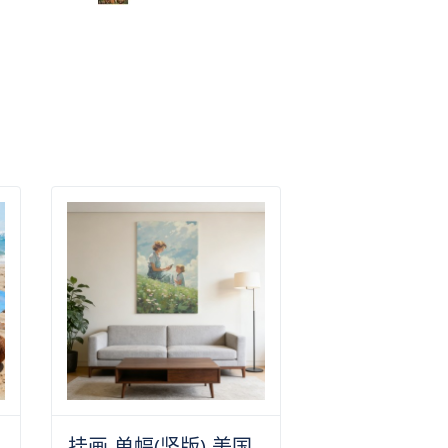
挂画-单幅(竖版)-美国