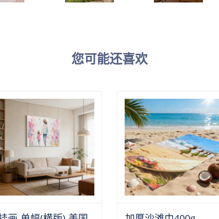
您可能还喜欢
挂画-单幅(横版)-美国
加厚沙滩巾400g -