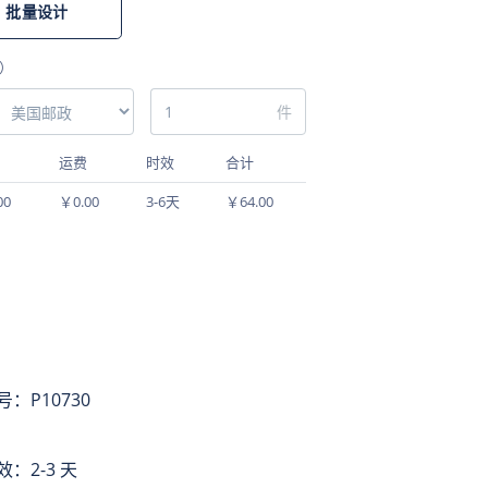
批量设计
）
件
运费
时效
合计
00
￥0.00
3-6天
￥64.00
：P10730
：2-3 天