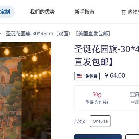
线定制
我们的优势
新手指南
购物
圣诞花园旗-30*45cm（双面）【美国直发包邮】
圣诞花园旗-30*
直发包邮】
￥64.00
免运费
50
g
亚
重量(含包装)
材质
尺码:
OneSize