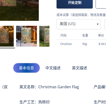
开始定制
成本试算（请选择国家，物流及数量
美国 (US)
尺码
毛重
单价
OneSize
50g
￥64.
基本信息
中文描述
英文描述
m（双
英文名称：Christmas Garden Flag
产品编号
生产工艺：热转印
生产时效