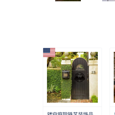
镂空庭院铁艺装饰品