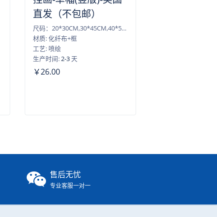
直发（不包邮）
尺码：20*30CM,30*45CM,40*50CM,40*60CM,45*60CM,50*75CM,60*90CM
材质: 化纤布+框
工艺: 喷绘
生产时间:
2-3
天
￥26.00
售后无忧
专业客服一对一