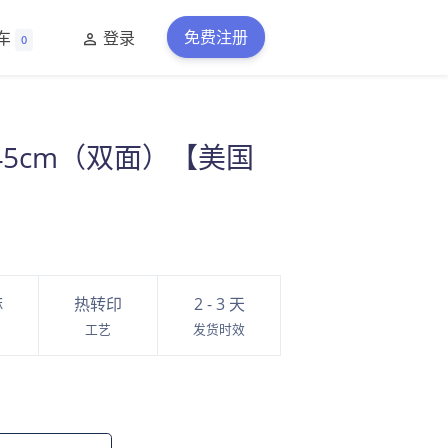
免费注册
车
登录
0
45cm（双面）【美国
麻
热转印
2 - 3 天
工艺
发货时效