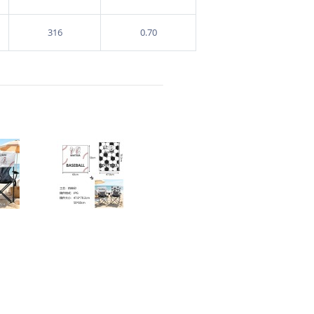
316
0.70