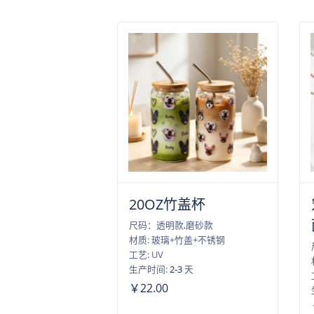
20OZ竹盖杯
尺码：透明款,磨砂款
材质: 玻璃+竹盖+不锈钢
工艺: UV
生产时间:
2-3
天
￥22.00