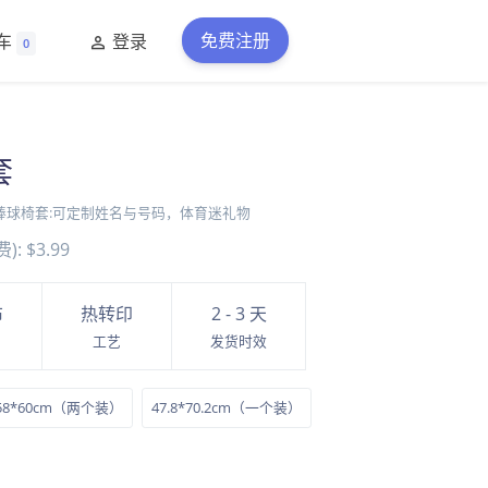
免费注册
车
登录
0
套
棒球椅套:可定制姓名与号码，体育迷礼物
):
$3.99
布
热转印
2 - 3 天
工艺
发货时效
58*60cm（两个装）
47.8*70.2cm（一个装）