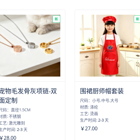
新
新
宠物毛发骨灰项链-双
围裙厨师帽套装
面定制
尺码：小号,中号,大号
材质: 涤纶
尺码：直径1.5CM
工艺: 烫画
材质: 不锈钢
生产时间:
2-3
天
工艺: 激光雕刻
￥27.00
生产时间:
2-3
天
￥28.00