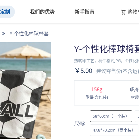
线定制
我们的优势
新手指南
购物
Y-个性化棒球椅套
Y-个性化棒球椅
热转印工艺，稿件格式JPG。个性化
￥5.00
建议零售价(不含运费
158
g
帆
重量(含包装)
材质
58*60cm（一个装）
尺码:
47.8*70.2cm（两个装）