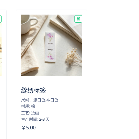
新
缝纫标签
尺码：漂白色,本白色
材质: 棉
工艺: 烫画
生产时间:
2-3
天
￥5.00