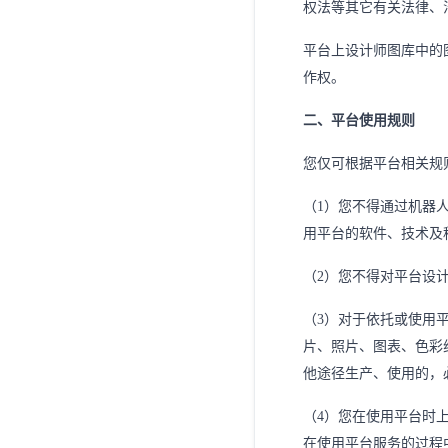
权法等其它有关法律、
平台上设计师图库中的
作权。
二、平台使用规则
您仅可根据平台相关规
（
1）您不得通过机器
用平台的软件、技术及
（
2）您不得对平台设
（
3）对于依托或使用
片、照片、图表、色彩
他途径生产、使用的，
（
4）您在使用平台时
在使用平台服务的过程