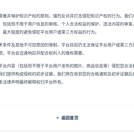
尊重并保护知识产权的原则，强烈反对并打击侵犯知识产权的行为。我们
，包括但不限于用户信息的审核、个人合法权益的保护、违法内容的审查
，最大程度的避免侵犯平台用户或第三方权益的行为。
术条件及其他不可控原因的限制，平台目前仍无法保证平台用户或第三方
题，平台会迅速响应并配合权利人的维权需要。
平台内容（包括但不限于平台用户发布的图片、商品信息等）侵犯您合法
我们提供构成侵权的初步证据，我们将在收到您的合格通知及初步证据后
本法律声明最终解释权归平台所有。
返回首页