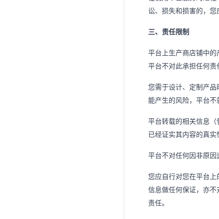
讼、损失和损害的，您
三、责任限制
平台上生产商店铺中的
平台不对此承担任何责
您需于设计、定制产品
能产生的风险，平台不
平台转载的相关信息（
已经证实其内容的真实
平台不对任何因非原因
您应自行对您在平台上
信息做任何保证，亦不
责任。