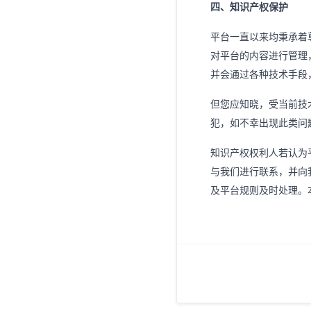
四、知识产权保护
平台一直以来均秉承着
对平台的内容进行管理
并会通过各种技术手段
但您应知晓，受当前技
犯，如不幸出现此类问
知识产权权利人若认为
与我们进行联系，并向
及平台规则及时处理。