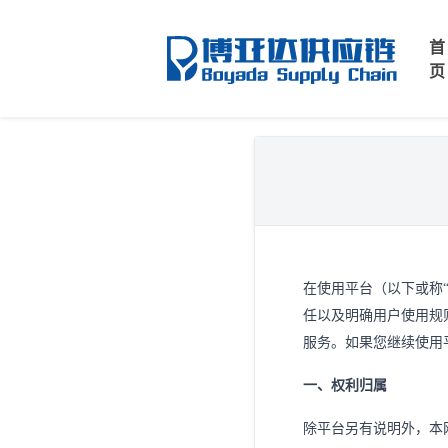
首
页
首页
服务条款
在使用平台（以下或称
任以及明确用户使用规
服务。如果您继续使用
一、权利归属
除平台另有说明外，本